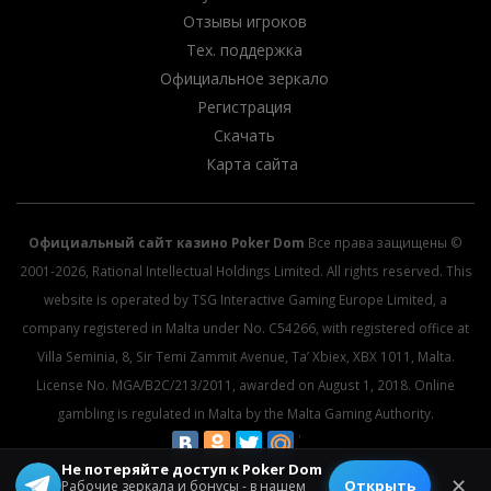
Отзывы игроков
Тех. поддержка
Официальное зеркало
Регистрация
Скачать
Карта сайта
Официальный сайт казино Poker Dom
Все права защищены ©
2001-2026, Rational Intellectual Holdings Limited. All rights reserved. This
website is operated by TSG Interactive Gaming Europe Limited, a
company registered in Malta under No. C54266, with registered office at
Villa Seminia, 8, Sir Temi Zammit Avenue, Ta’ Xbiex, XBX 1011, Malta.
License No. MGA/B2C/213/2011, awarded on August 1, 2018. Online
gambling is regulated in Malta by the Malta Gaming Authority.
Не потеряйте доступ к Poker Dom
© 2026 All rights reserved.
✕
Открыть
Рабочие зеркала и бонусы - в нашем