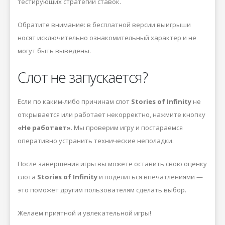
тестирующих стратегии ставок.
Обратите внимание: в бесплатной версии выигрыши
носят исключительно ознакомительный характер и не
могут быть выведены.
Слот не запускается?
Если по каким-либо причинам слот
Stories of Infinity
не
открывается или работает некорректно, нажмите кнопку
«Не работает»
. Мы проверим игру и постараемся
оперативно устранить технические неполадки.
После завершения игры вы можете оставить свою оценку
слота
Stories of Infinity
и поделиться впечатлениями —
это поможет другим пользователям сделать выбор.
Желаем приятной и увлекательной игры!