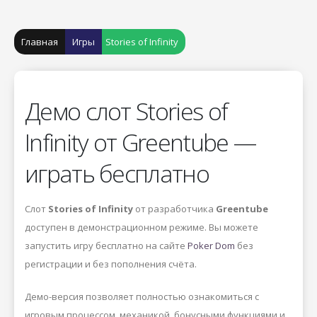
Главная
Игры
Stories of Infinity
Демо слот Stories of
Infinity от Greentube —
играть бесплатно
Слот
Stories of Infinity
от разработчика
Greentube
доступен в демонстрационном режиме. Вы можете
запустить игру бесплатно на сайте
Poker Dom
без
регистрации и без пополнения счёта.
Демо-версия позволяет полностью ознакомиться с
игровым процессом, механикой, бонусными функциями и