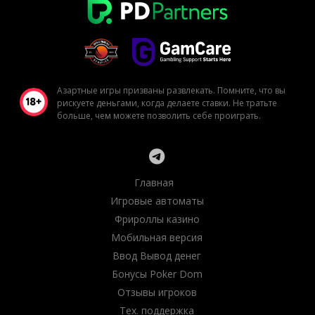
Азартные игры призваны развлекать. Помните, что вы
рискуете деньгами, когда делаете ставки. Не тратьте
больше, чем можете позволить себе проиграть.
Главная
Игровые автоматы
Фрироллы казино
Мобильная версия
Ввод Вывод денег
Бонусы Poker Dom
Отзывы игроков
Тех. поддержка