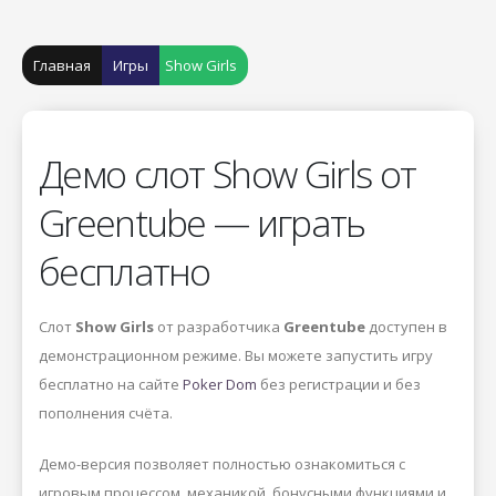
Главная
Игры
Show Girls
Демо слот Show Girls от
Greentube — играть
бесплатно
Слот
Show Girls
от разработчика
Greentube
доступен в
демонстрационном режиме. Вы можете запустить игру
бесплатно на сайте
Poker Dom
без регистрации и без
пополнения счёта.
Демо-версия позволяет полностью ознакомиться с
игровым процессом, механикой, бонусными функциями и