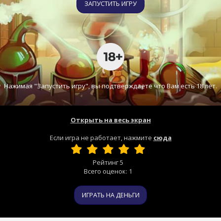
ЗАПУСТИТЬ ИГРУ
Нажимая "Запустить игру", вы подтверждаете что Вам есть 18 лет.
Открыть на весь экран
Если игра не работает, нажмите
сюда
Рейтинг
5
Всего оценок:
1
ИГРАТЬ НА ДЕНЬГИ