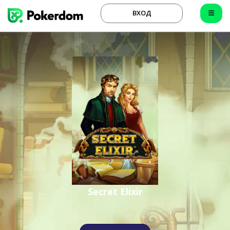
ВХОД
Secret Elixir