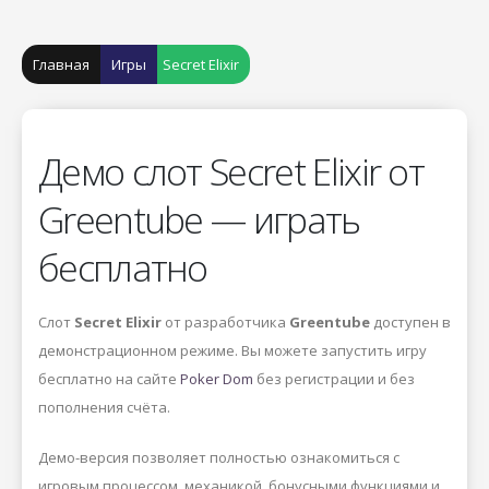
Главная
Игры
Secret Elixir
Демо слот Secret Elixir от
Greentube — играть
бесплатно
Слот
Secret Elixir
от разработчика
Greentube
доступен в
демонстрационном режиме. Вы можете запустить игру
бесплатно на сайте
Poker Dom
без регистрации и без
пополнения счёта.
Демо-версия позволяет полностью ознакомиться с
игровым процессом, механикой, бонусными функциями и