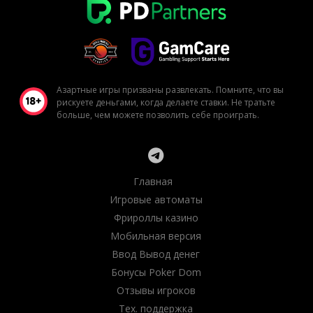
Азартные игры призваны развлекать. Помните, что вы
рискуете деньгами, когда делаете ставки. Не тратьте
больше, чем можете позволить себе проиграть.
Главная
Игровые автоматы
Фрироллы казино
Мобильная версия
Ввод Вывод денег
Бонусы Poker Dom
Отзывы игроков
Тех. поддержка