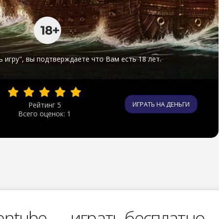
 игру", вы подтверждаете что Вам есть 18 лет.
ИГРАТЬ НА ДЕНЬГИ
Рейтинг
5
Всего оценок:
1
eentube — играть бесплатно