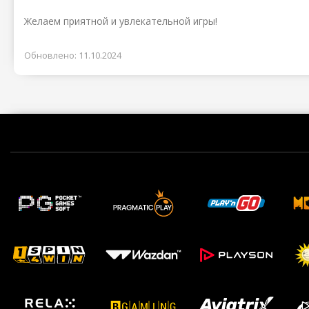
Желаем приятной и увлекательной игры!
Обновлено:
11.10.2024