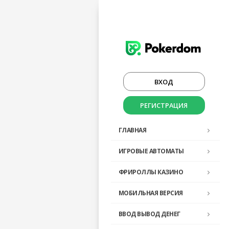
ВХОД
РЕГИСТРАЦИЯ
ГЛАВНАЯ
ИГРОВЫЕ АВТОМАТЫ
ФРИРОЛЛЫ КАЗИНО
МОБИЛЬНАЯ ВЕРСИЯ
ВВОД ВЫВОД ДЕНЕГ