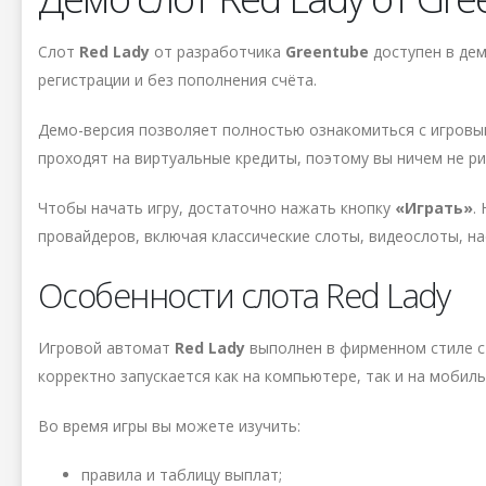
Слот
Red Lady
от разработчика
Greentube
доступен в дем
регистрации и без пополнения счёта.
Демо-версия позволяет полностью ознакомиться с игровы
проходят на виртуальные кредиты, поэтому вы ничем не ри
Чтобы начать игру, достаточно нажать кнопку
«Играть»
.
провайдеров, включая классические слоты, видеослоты, нас
Особенности слота Red Lady
Игровой автомат
Red Lady
выполнен в фирменном стиле 
корректно запускается как на компьютере, так и на мобиль
Во время игры вы можете изучить:
правила и таблицу выплат;