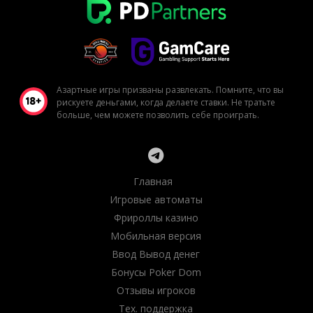
Азартные игры призваны развлекать. Помните, что вы
рискуете деньгами, когда делаете ставки. Не тратьте
больше, чем можете позволить себе проиграть.
Главная
Игровые автоматы
Фрироллы казино
Мобильная версия
Ввод Вывод денег
Бонусы Poker Dom
Отзывы игроков
Тех. поддержка