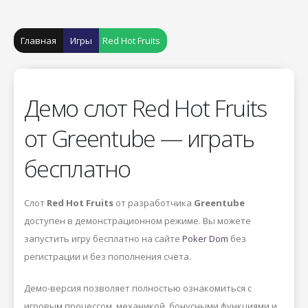
Главная
Игры
Red Hot Fruits
Демо слот Red Hot Fruits
от Greentube — играть
бесплатно
Слот
Red Hot Fruits
от разработчика
Greentube
доступен в демонстрационном режиме. Вы можете
запустить игру бесплатно на сайте
Poker Dom
без
регистрации и без пополнения счёта.
Демо-версия позволяет полностью ознакомиться с
игровым процессом, механикой, бонусными функциями и