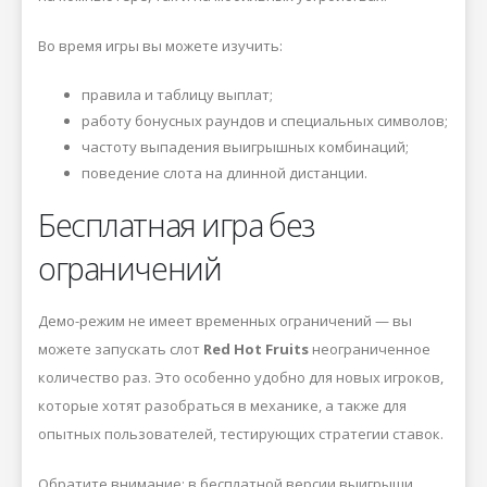
Во время игры вы можете изучить:
правила и таблицу выплат;
работу бонусных раундов и специальных символов;
частоту выпадения выигрышных комбинаций;
поведение слота на длинной дистанции.
Бесплатная игра без
ограничений
Демо-режим не имеет временных ограничений — вы
можете запускать слот
Red Hot Fruits
неограниченное
количество раз. Это особенно удобно для новых игроков,
которые хотят разобраться в механике, а также для
опытных пользователей, тестирующих стратегии ставок.
Обратите внимание: в бесплатной версии выигрыши