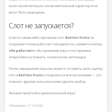
носят исключительно ознакомительный характер и не
могут быть выведены.
Слот не запускается?
Если по каким-либо причинам слот
Red Hot Fruits
не
открывается или работает некорректно, нажмите кнопку
«Не работает»
. Мы проверим игру и постараемся
оперативно устранить технические неполадки.
После завершения игры вы можете оставить свою оценку
слота
Red Hot Fruits
и поделиться впечатлениями — это
поможет другим пользователям сделать выбор.
Желаем приятной и увлекательной игры!
Обновлено:
11.10.2024