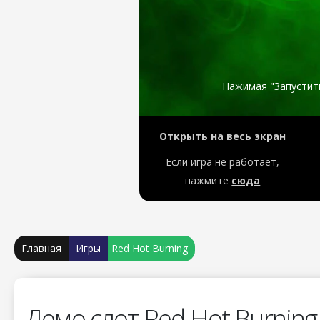
Нажимая "Запустить
Открыть на весь экран
Если игра не работает,
нажмите
сюда
Главная
Игры
Red Hot Burning
Демо слот Red Hot Burning