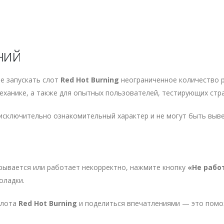
ний
е запускать слот
Red Hot Burning
неограниченное количество р
еханике, а также для опытных пользователей, тестирующих стра
исключительно ознакомительный характер и не могут быть выв
рывается или работает некорректно, нажмите кнопку
«Не рабо
оладки.
слота
Red Hot Burning
и поделиться впечатлениями — это помо