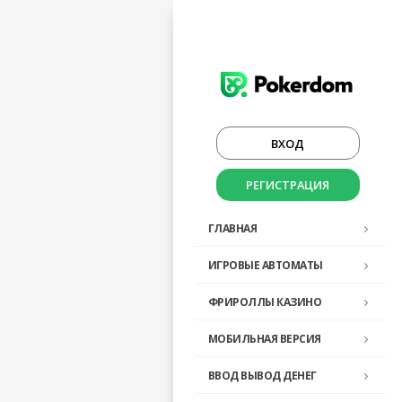
ВХОД
РЕГИСТРАЦИЯ
ГЛАВНАЯ
ИГРОВЫЕ АВТОМАТЫ
ФРИРОЛЛЫ КАЗИНО
МОБИЛЬНАЯ ВЕРСИЯ
ВВОД ВЫВОД ДЕНЕГ