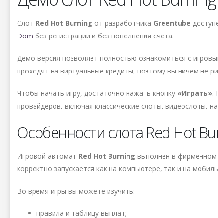
Слот
Red Hot Burning
от разработчика
Greentube
доступе
Dom
без регистрации и без пополнения счёта.
Демо-версия позволяет полностью ознакомиться с игровы
проходят на виртуальные кредиты, поэтому вы ничем не ри
Чтобы начать игру, достаточно нажать кнопку
«Играть»
.
провайдеров, включая классические слоты, видеослоты, нас
Особенности слота Red Hot Bu
Игровой автомат
Red Hot Burning
выполнен в фирменном 
корректно запускается как на компьютере, так и на мобиль
Во время игры вы можете изучить:
правила и таблицу выплат;