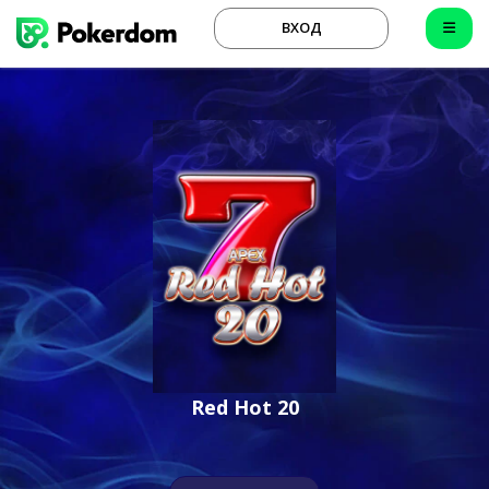
ВХОД
Red Hot 20