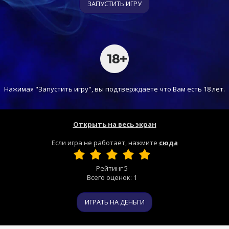
ЗАПУСТИТЬ ИГРУ
Нажимая "Запустить игру", вы подтверждаете что Вам есть 18 лет.
Открыть на весь экран
Если игра не работает, нажмите
сюда
Рейтинг
5
Всего оценок:
1
ИГРАТЬ НА ДЕНЬГИ