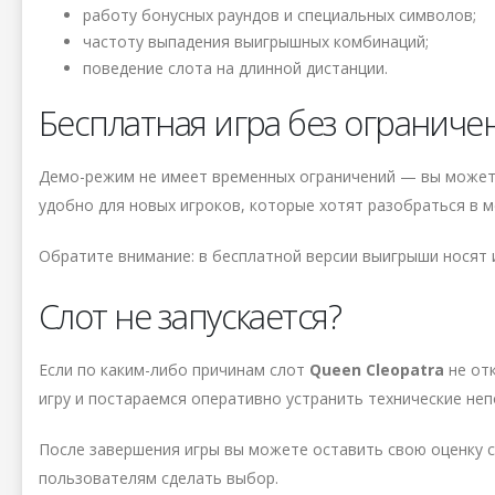
работу бонусных раундов и специальных символов;
частоту выпадения выигрышных комбинаций;
поведение слота на длинной дистанции.
Бесплатная игра без ограниче
Демо-режим не имеет временных ограничений — вы может
удобно для новых игроков, которые хотят разобраться в м
Обратите внимание: в бесплатной версии выигрыши носят 
Слот не запускается?
Если по каким-либо причинам слот
Queen Cleopatra
не от
игру и постараемся оперативно устранить технические неп
После завершения игры вы можете оставить свою оценку 
пользователям сделать выбор.