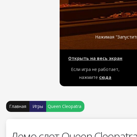
Нажимая "Запустить
Открыть на весь экран
Если игра не работает,
нажмите
сюда
Главная
Игры
Queen Cleopatra
Демо слот Queen Cleopatr