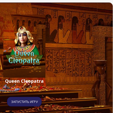
Queen Cleopatra
ЗАПУСТИТЬ ИГРУ