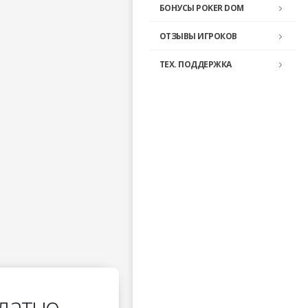
БОНУСЫ POKER DOM
ОТЗЫВЫ ИГРОКОВ
ТЕХ. ПОДДЕРЖКА
платно