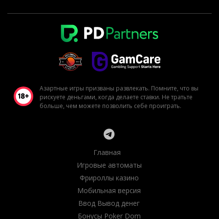
Азартные игры призваны развлекать. Помните, что вы
рискуете деньгами, когда делаете ставки. Не тратьте
больше, чем можете позволить себе проиграть.
Главная
Игровые автоматы
Фрироллы казино
Мобильная версия
Ввод Вывод денег
Бонусы Poker Dom