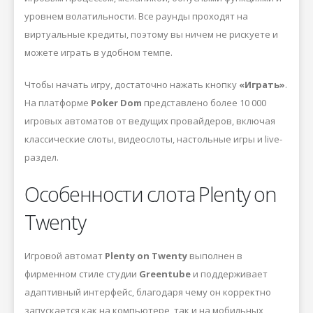
уровнем волатильности. Все раунды проходят на
виртуальные кредиты, поэтому вы ничем не рискуете и
можете играть в удобном темпе.
Чтобы начать игру, достаточно нажать кнопку
«Играть»
.
На платформе
Poker Dom
представлено более 10 000
игровых автоматов от ведущих провайдеров, включая
классические слоты, видеослоты, настольные игры и live-
раздел.
Особенности слота Plenty on
Twenty
Игровой автомат
Plenty on Twenty
выполнен в
фирменном стиле студии
Greentube
и поддерживает
адаптивный интерфейс, благодаря чему он корректно
запускается как на компьютере, так и на мобильных