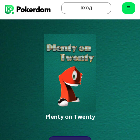
ВХОД
Plenty on Twenty