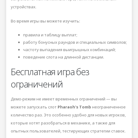
устройствах.
Во время игры вы можете изучить:
правила и таблицу выплат;
работу бонусных раундов и специальных символов;
частоту выпадения выигрышных комбинаций;
поведение слота на длинной дистанции.
Бесплатная игра без
ограничений
Демо-режим не имеет временных ограничений — вы
можете запускать слот
Pharaoh's Tomb
неограниченное
количество раз. Это особенно удобно для новых игроков,
которые хотят разобраться в механике, а также для
опытных пользователей, тестирующих стратегии ставок.