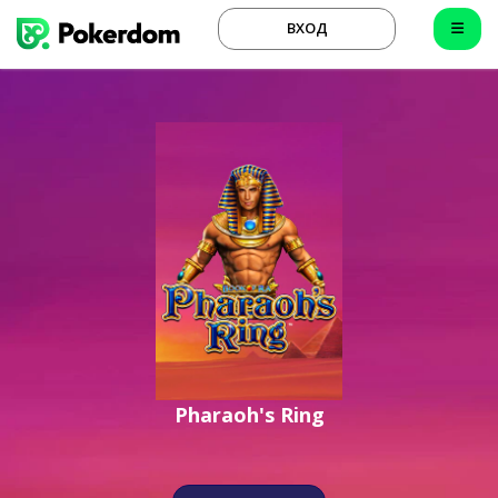
ВХОД
Pharaoh's Ring