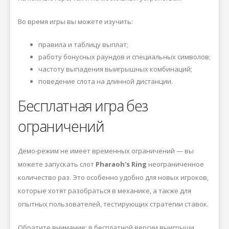
Во время игры вы можете изучить:
правила и таблицу выплат;
работу бонусных раундов и специальных символов;
частоту выпадения выигрышных комбинаций;
поведение слота на длинной дистанции.
Бесплатная игра без
ограничений
Демо-режим не имеет временных ограничений — вы
можете запускать слот
Pharaoh's Ring
неограниченное
количество раз. Это особенно удобно для новых игроков,
которые хотят разобраться в механике, а также для
опытных пользователей, тестирующих стратегии ставок.
Обратите внимание: в бесплатной версии выигрыши