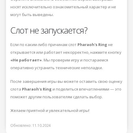
носят исключительно ознакомительный характер и не
могут быть выведены.
Слот не запускается?
Если по каким-либо причинам слот
Pharaoh's Ring
не
открывается или работает некорректно, нажмите кнопку
«Не работает»
. Мы проверим игру и постараемся
оперативно устранить технические неполадки.
После завершения игры вы можете оставить свою оценку
слота
Pharaoh's Ring
и поделиться впечатлениями — это
поможет другим пользователям сделать выбор.
Желаем приятной и увлекательной игры!
Обновлено:
11.10.2024