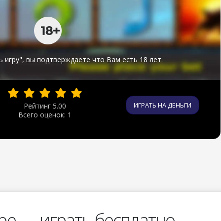
 игру", вы подтверждаете что Вам есть 18 лет.
ИГРАТЬ НА ДЕНЬГИ
Рейтинг
5.00
Всего оценок:
1
ube — играть бесплатно