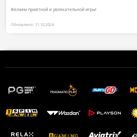
Желаем приятной и увлекательной игры!
Обновлено:
11.10.2024