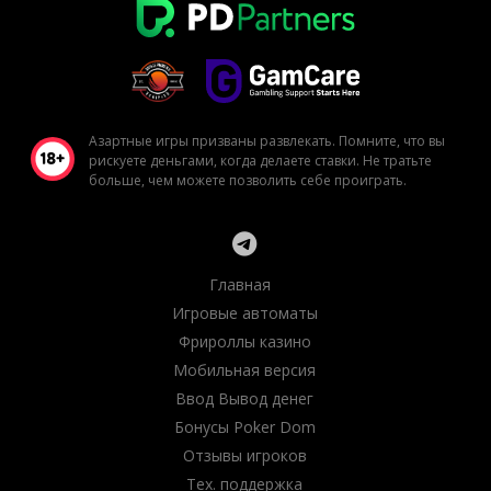
Азартные игры призваны развлекать. Помните, что вы
рискуете деньгами, когда делаете ставки. Не тратьте
больше, чем можете позволить себе проиграть.
Главная
Игровые автоматы
Фрироллы казино
Мобильная версия
Ввод Вывод денег
Бонусы Poker Dom
Отзывы игроков
Тех. поддержка