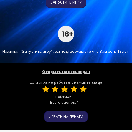
ЗАПУСТИТЬ ИГРУ
Нажимая "Запустить игру", вы подтверждаете что Вам есть 18 лет.
Открыть на весь экран
Если игра не работает, нажмите
сюда
Рейтинг
5
Всего оценок:
1
ИГРАТЬ НА ДЕНЬГИ