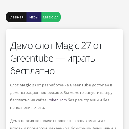
Главная
Игры
Magic 27
Демо слот Magic 27 от
Greentube — играть
бесплатно
Слот
Magic 27
от разработчика
Greentube
доступен в
демонстрационном режиме. Вы можете запустить игру
бесплатно на сайте
Poker Dom
без регистрации и без
пополнения счёта.
Демо-версия позволяет полностью ознакомиться с
игровым процессом, механикой, бонусными функциями и