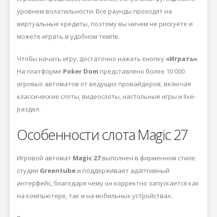
уровнем волатильности. Все раунды проходят на
виртуальные кредиты, поэтому вы ничем не рискуете и
можете играть в удобном темпе.
Чтобы начать игру, достаточно нажать кнопку
«Играть»
.
На платформе
Poker Dom
представлено более 10 000
игровых автоматов от ведущих провайдеров, включая
классические слоты, видеослоты, настольные игры и live-
раздел.
Особенности слота Magic 27
Игровой автомат
Magic 27
выполнен в фирменном стиле
студии
Greentube
и поддерживает адаптивный
интерфейс, благодаря чему он корректно запускается как
на компьютере, так и на мобильных устройствах.