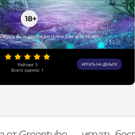
 игру", вы подтверждаете что Вам есть 18 лет.
ИГРАТЬ НА ДЕНЬГИ
Рейтинг
5
Всего оценок:
1
on от Greentube — играть бес