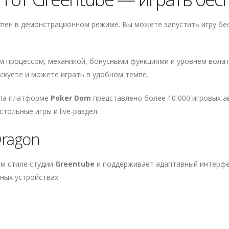
пен в демонстрационном режиме. Вы можете запустить игру бе
м процессом, механикой, бонусными функциями и уровнем волат
скуете и можете играть в удобном темпе.
 На платформе
Poker Dom
представлено более 10 000 игровых 
тольные игры и live-раздел.
Dragon
м стиле студии
Greentube
и поддерживает адаптивный интерфе
ных устройствах.