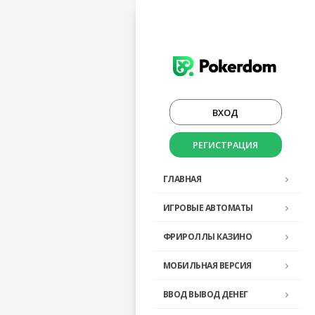
ВХОД
РЕГИСТРАЦИЯ
ГЛАВНАЯ
ИГРОВЫЕ АВТОМАТЫ
ФРИРОЛЛЫ КАЗИНО
МОБИЛЬНАЯ ВЕРСИЯ
ВВОД ВЫВОД ДЕНЕГ