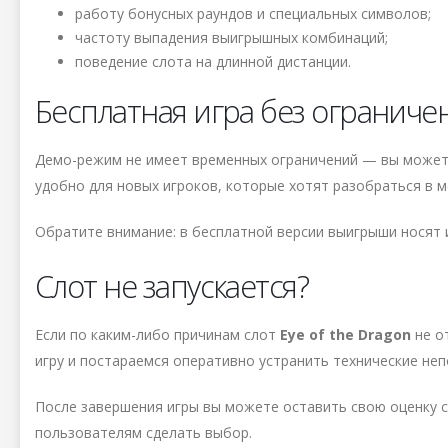
работу бонусных раундов и специальных символов;
частоту выпадения выигрышных комбинаций;
поведение слота на длинной дистанции.
Бесплатная игра без ограниче
Демо-режим не имеет временных ограничений — вы может
удобно для новых игроков, которые хотят разобраться в м
Обратите внимание: в бесплатной версии выигрыши носят 
Слот не запускается?
Если по каким-либо причинам слот
Eye of the Dragon
не о
игру и постараемся оперативно устранить технические неп
После завершения игры вы можете оставить свою оценку 
пользователям сделать выбор.