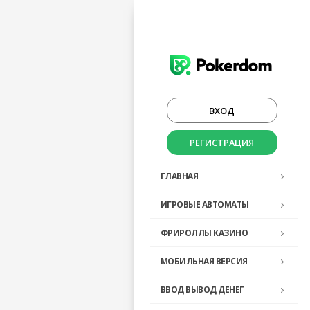
ВХОД
РЕГИСТРАЦИЯ
ГЛАВНАЯ
ИГРОВЫЕ АВТОМАТЫ
ФРИРОЛЛЫ КАЗИНО
МОБИЛЬНАЯ ВЕРСИЯ
ВВОД ВЫВОД ДЕНЕГ