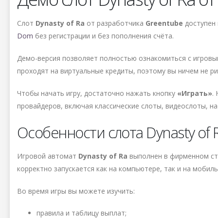
Слот
Dynasty of Ra
от разработчика
Greentube
доступен 
Dom
без регистрации и без пополнения счёта.
Демо-версия позволяет полностью ознакомиться с игровы
проходят на виртуальные кредиты, поэтому вы ничем не ри
Чтобы начать игру, достаточно нажать кнопку
«Играть»
.
провайдеров, включая классические слоты, видеослоты, нас
Особенности слота Dynasty of 
Игровой автомат
Dynasty of Ra
выполнен в фирменном ст
корректно запускается как на компьютере, так и на мобиль
Во время игры вы можете изучить:
правила и таблицу выплат;