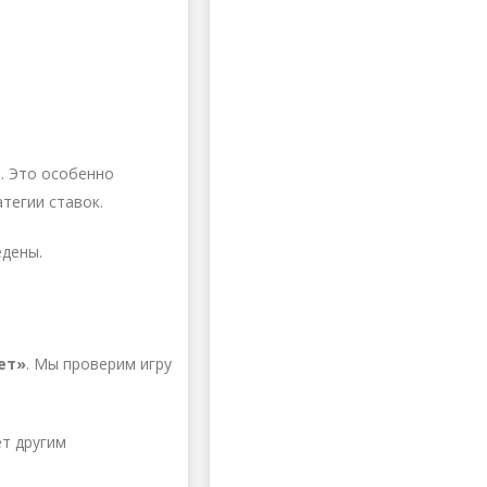
. Это особенно
тегии ставок.
едены.
ет»
. Мы проверим игру
т другим