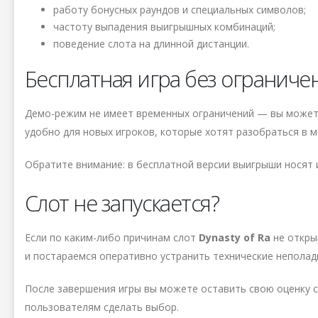
работу бонусных раундов и специальных символов;
частоту выпадения выигрышных комбинаций;
поведение слота на длинной дистанции.
Бесплатная игра без ограниче
Демо-режим не имеет временных ограничений — вы может
удобно для новых игроков, которые хотят разобраться в м
Обратите внимание: в бесплатной версии выигрыши носят 
Слот не запускается?
Если по каким-либо причинам слот
Dynasty of Ra
не откры
и постараемся оперативно устранить технические неполад
После завершения игры вы можете оставить свою оценку 
пользователям сделать выбор.