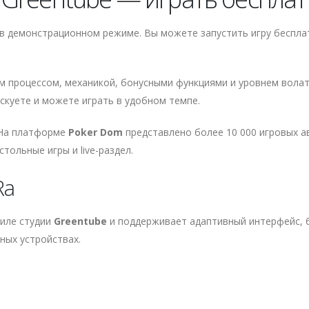
в демонстрационном режиме. Вы можете запустить игру беспла
м процессом, механикой, бонусными функциями и уровнем волат
скуете и можете играть в удобном темпе.
 На платформе
Poker Dom
представлено более 10 000 игровых 
тольные игры и live-раздел.
Ra
иле студии
Greentube
и поддерживает адаптивный интерфейс, 
ных устройствах.