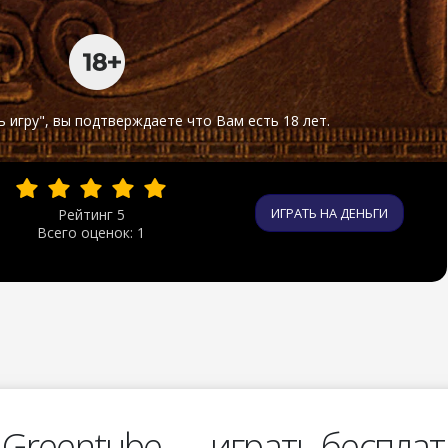
 игру", вы подтверждаете что Вам есть 18 лет.
ИГРАТЬ НА ДЕНЬГИ
Рейтинг
5
Всего оценок:
1
т Greentube — играть беспла