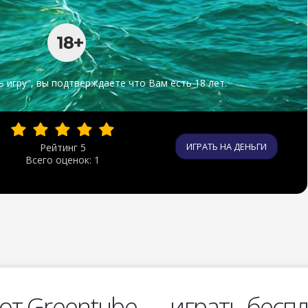
 игру", вы подтверждаете что Вам есть 18 лет.
ИГРАТЬ НА ДЕНЬГИ
Рейтинг
5
Всего оценок:
1
 от Greentube — играть бесп