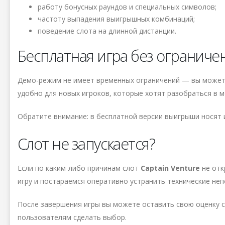
работу бонусных раундов и специальных символов;
частоту выпадения выигрышных комбинаций;
поведение слота на длинной дистанции.
Бесплатная игра без ограниче
Демо-режим не имеет временных ограничений — вы может
удобно для новых игроков, которые хотят разобраться в м
Обратите внимание: в бесплатной версии выигрыши носят 
Слот не запускается?
Если по каким-либо причинам слот
Captain Venture
не отк
игру и постараемся оперативно устранить технические неп
После завершения игры вы можете оставить свою оценку 
пользователям сделать выбор.