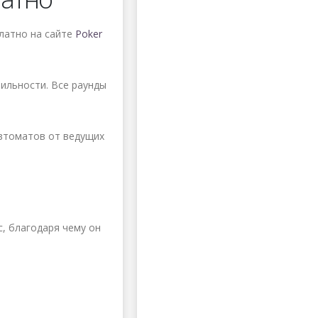
латно на сайте
Poker
ильности. Все раунды
автоматов от ведущих
, благодаря чему он