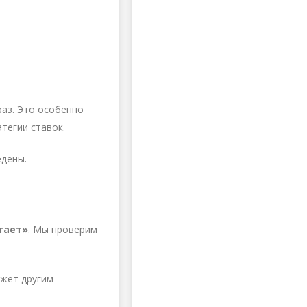
аз. Это особенно
тегии ставок.
едены.
тает»
. Мы проверим
жет другим