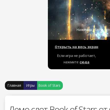
Нажимая "Запустить
Открыть на весь экран
Если игра не работает,
нажмите
сюда
Главная
Игры
Book of Stars
Демо слот Book of Stars о