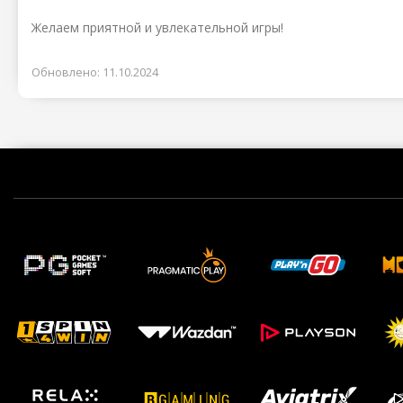
Желаем приятной и увлекательной игры!
Обновлено:
11.10.2024