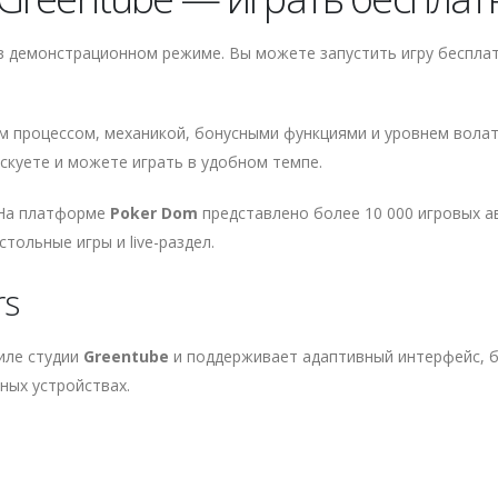
в демонстрационном режиме. Вы можете запустить игру беспла
м процессом, механикой, бонусными функциями и уровнем волат
скуете и можете играть в удобном темпе.
 На платформе
Poker Dom
представлено более 10 000 игровых 
тольные игры и live-раздел.
rs
иле студии
Greentube
и поддерживает адаптивный интерфейс, б
ных устройствах.