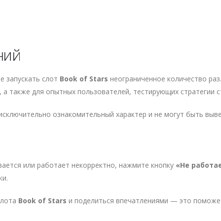
ний
е запускать слот
Book of Stars
неограниченное количество раз
, а также для опытных пользователей, тестирующих стратегии с
исключительно ознакомительный характер и не могут быть выв
ается или работает некорректно, нажмите кнопку
«Не работа
ки.
слота
Book of Stars
и поделиться впечатлениями — это поможе