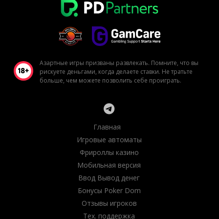
Азартные игры призваны развлекать. Помните, что вы
рискуете деньгами, когда делаете ставки. Не тратьте
больше, чем можете позволить себе проиграть.
Главная
Игровые автоматы
Фрироллы казино
Мобильная версия
Ввод Вывод денег
Бонусы Poker Dom
Отзывы игроков
Тех. поддержка