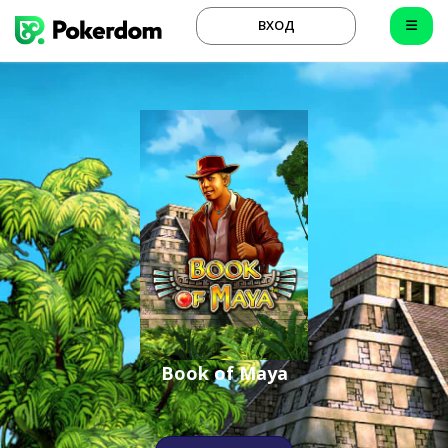
ВХОД
Book of Maya