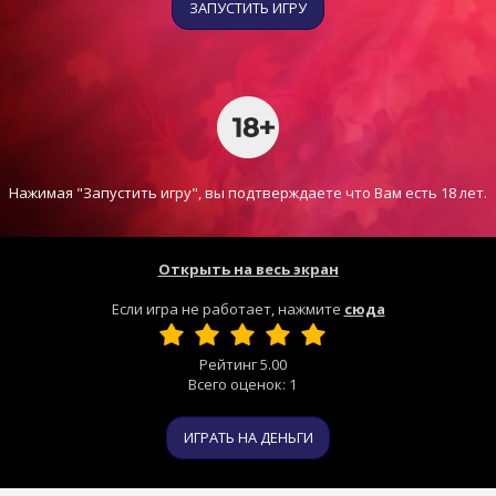
ЗАПУСТИТЬ ИГРУ
Нажимая "Запустить игру", вы подтверждаете что Вам есть 18 лет.
Открыть на весь экран
Если игра не работает, нажмите
сюда
Рейтинг
5.00
Всего оценок:
1
ИГРАТЬ НА ДЕНЬГИ