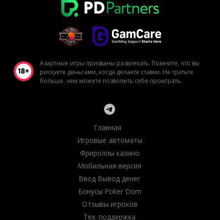
Азартные игры призваны развлекать. Помните, что вы
рискуете деньгами, когда делаете ставки. Не тратьте
больше, чем можете позволить себе проиграть.
Главная
Игровые автоматы
Фрироллы казино
Мобильная версия
Ввод Вывод денег
Бонусы Poker Dom
Отзывы игроков
Тех. поддержка