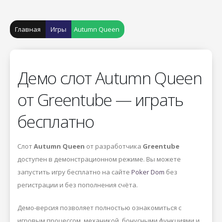
Главная
Игры
Autumn Queen
Демо слот Autumn Queen
от Greentube — играть
бесплатно
Слот
Autumn Queen
от разработчика
Greentube
доступен в демонстрационном режиме. Вы можете
запустить игру бесплатно на сайте
Poker Dom
без
регистрации и без пополнения счёта.
Демо-версия позволяет полностью ознакомиться с
игровым процессом, механикой, бонусными функциями и