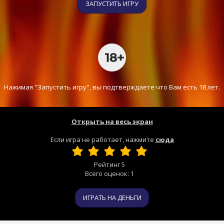
ЗАПУСТИТЬ ИГРУ
Нажимая "Запустить игру", вы подтверждаете что Вам есть 18 лет.
Открыть на весь экран
Если игра не работает, нажмите
сюда
Рейтинг
5
Всего оценок:
1
ИГРАТЬ НА ДЕНЬГИ