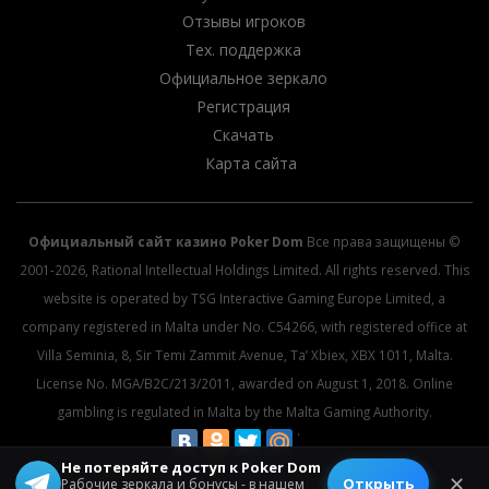
Отзывы игроков
Тех. поддержка
Официальное зеркало
Регистрация
Скачать
Карта сайта
Официальный сайт казино Poker Dom
Все права защищены ©
2001-2026, Rational Intellectual Holdings Limited. All rights reserved. This
website is operated by TSG Interactive Gaming Europe Limited, a
company registered in Malta under No. C54266, with registered office at
Villa Seminia, 8, Sir Temi Zammit Avenue, Ta’ Xbiex, XBX 1011, Malta.
License No. MGA/B2C/213/2011, awarded on August 1, 2018. Online
gambling is regulated in Malta by the Malta Gaming Authority.
Не потеряйте доступ к Poker Dom
© 2026 All rights reserved.
✕
Открыть
Рабочие зеркала и бонусы - в нашем