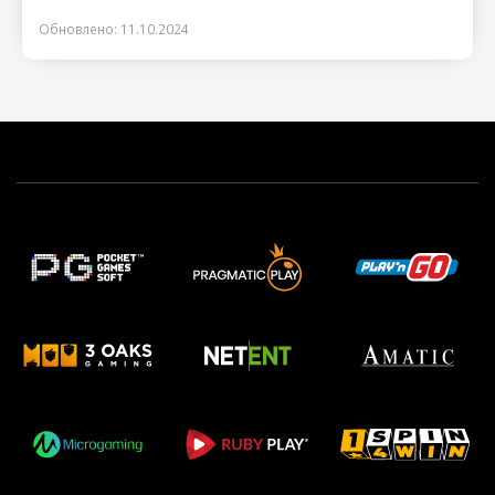
Обновлено:
11.10.2024