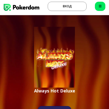
ВХОД
Always Hot Deluxe