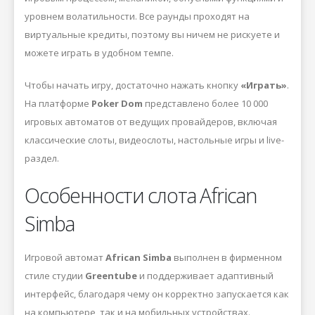
уровнем волатильности. Все раунды проходят на
виртуальные кредиты, поэтому вы ничем не рискуете и
можете играть в удобном темпе.
Чтобы начать игру, достаточно нажать кнопку
«Играть»
.
На платформе
Poker Dom
представлено более 10 000
игровых автоматов от ведущих провайдеров, включая
классические слоты, видеослоты, настольные игры и live-
раздел.
Особенности слота African
Simba
Игровой автомат
African Simba
выполнен в фирменном
стиле студии
Greentube
и поддерживает адаптивный
интерфейс, благодаря чему он корректно запускается как
на компьютере, так и на мобильных устройствах.