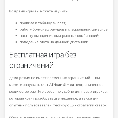
Во время игры вы можете изучить:
правила и таблицу выплат;
работу бонусных раундов и специальных символов;
частоту выпадения выигрышных комбинаций;
поведение слота на длинной дистанции.
Бесплатная игра без
ограничений
Демо-режим не имеет временных ограничений — вы
можете запускать слот
African Simba
неограниченное
количество раз. Это особенно удобно для новых игроков,
которые хотят разобраться в механике, а также для
опытных пользователей, тестирующих стратегии ставок.
Обратите внимание: в бесплатной версии выигрыши