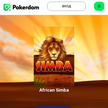
ВХОД
African Simba