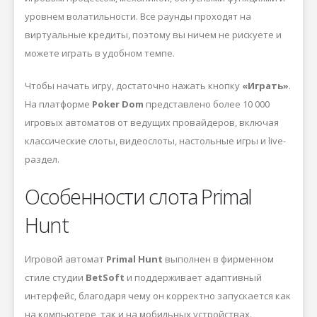
уровнем волатильности. Все раунды проходят на
виртуальные кредиты, поэтому вы ничем не рискуете и
можете играть в удобном темпе.
Чтобы начать игру, достаточно нажать кнопку
«Играть»
.
На платформе
Poker Dom
представлено более 10 000
игровых автоматов от ведущих провайдеров, включая
классические слоты, видеослоты, настольные игры и live-
раздел.
Особенности слота Primal
Hunt
Игровой автомат
Primal Hunt
выполнен в фирменном
стиле студии
BetSoft
и поддерживает адаптивный
интерфейс, благодаря чему он корректно запускается как
на компьютере, так и на мобильных устройствах.