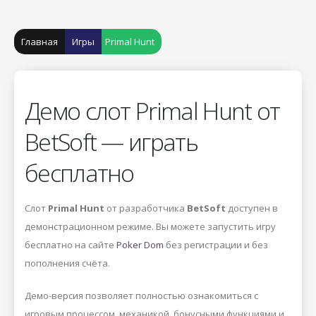
Главная
Игры
Primal Hunt
Демо слот Primal Hunt от
BetSoft — играть
бесплатно
Слот
Primal Hunt
от разработчика
BetSoft
доступен в
демонстрационном режиме. Вы можете запустить игру
бесплатно на сайте
Poker Dom
без регистрации и без
пополнения счёта.
Демо-версия позволяет полностью ознакомиться с
игровым процессом, механикой, бонусными функциями и