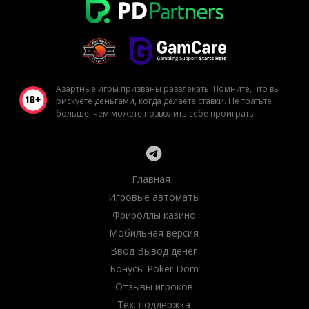
Азартные игры призваны развлекать. Помните, что вы
рискуете деньгами, когда делаете ставки. Не тратьте
больше, чем можете позволить себе проиграть.
Главная
Игровые автоматы
Фрироллы казино
Мобильная версия
Ввод Вывод денег
Бонусы Poker Dom
Отзывы игроков
Тех. поддержка