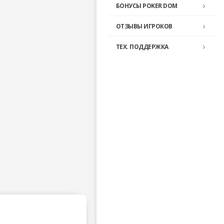
БОНУСЫ POKER DOM
ОТЗЫВЫ ИГРОКОВ
ТЕХ. ПОДДЕРЖКА