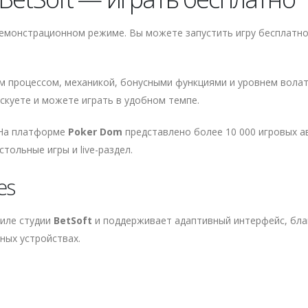
емонстрационном режиме. Вы можете запустить игру бесплатно
м процессом, механикой, бонусными функциями и уровнем волат
скуете и можете играть в удобном темпе.
 На платформе
Poker Dom
представлено более 10 000 игровых 
тольные игры и live-раздел.
es
иле студии
BetSoft
и поддерживает адаптивный интерфейс, бла
ных устройствах.