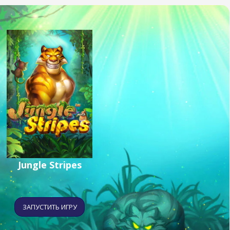
Jungle Stripes
ЗАПУСТИТЬ ИГРУ