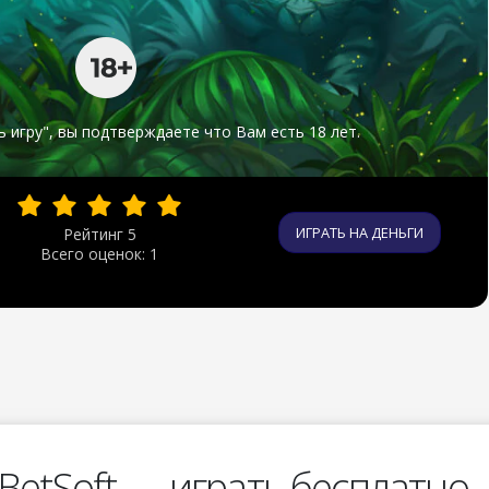
 игру", вы подтверждаете что Вам есть 18 лет.
ИГРАТЬ НА ДЕНЬГИ
Рейтинг
5
Всего оценок:
1
т BetSoft — играть бесплатно