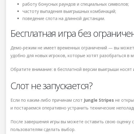
работу бонусных раундов и специальных символов;
частоту выпадения выигрышных комбинаций;
поведение слота на длинной дистанции.
Бесплатная игра без ограниче
Демо-режим не имеет временных ограничений — вы может
удобно для новых игроков, которые хотят разобраться в м
Обратите внимание: в бесплатной версии выигрыши носят 
Слот не запускается?
Если по каким-либо причинам слот
Jungle Stripes
не откры
и постараемся оперативно устранить технические неполад
После завершения игры вы можете оставить свою оценку 
пользователям сделать выбор.