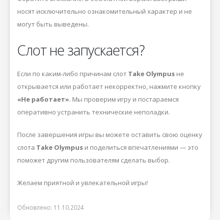
носят исключительно ознакомительный характер и не
могут быть выведены.
Слот не запускается?
Если по каким-либо причинам слот
Take Olympus
не
открывается или работает некорректно, нажмите кнопку
«Не работает»
. Мы проверим игру и постараемся
оперативно устранить технические неполадки.
После завершения игры вы можете оставить свою оценку
слота
Take Olympus
и поделиться впечатлениями — это
поможет другим пользователям сделать выбор.
Желаем приятной и увлекательной игры!
Обновлено:
11.10.2024