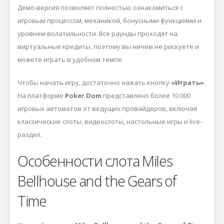
Демо-версия позволяет полностью ознакомиться с
игровым процессом, механикой, бонусными функциями и
уровнем волатильности. Все раунды проходят на
виртуальные кредиты, поэтому вы ничем не рискуете и
можете играть в удобном темпе.
Чтобы начать игру, достаточно нажать кнопку
«Играть»
.
На платформе
Poker Dom
представлено более 10 000
игровых автоматов от ведущих провайдеров, включая
классические слоты, видеослоты, настольные игры и live-
раздел.
Особенности слота Miles
Bellhouse and the Gears of
Time