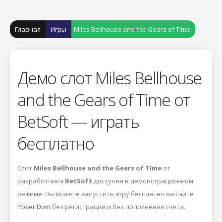
Главная
Игры
Miles Bellhouse and the Gears of Time
Демо слот Miles Bellhouse
and the Gears of Time от
BetSoft — играть
бесплатно
Слот
Miles Bellhouse and the Gears of Time
от
разработчика
BetSoft
доступен в демонстрационном
режиме. Вы можете запустить игру бесплатно на сайте
Poker Dom
без регистрации и без пополнения счёта.