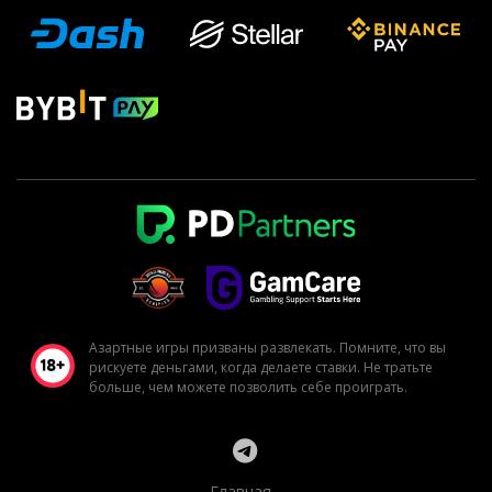
Азартные игры призваны развлекать. Помните, что вы
рискуете деньгами, когда делаете ставки. Не тратьте
больше, чем можете позволить себе проиграть.
Главная