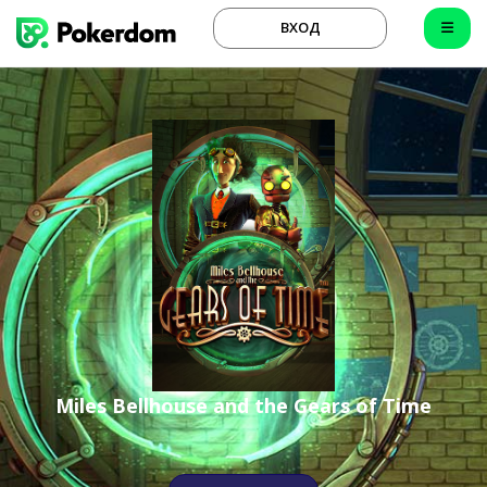
ВХОД
Miles Bellhouse and the Gears of Time