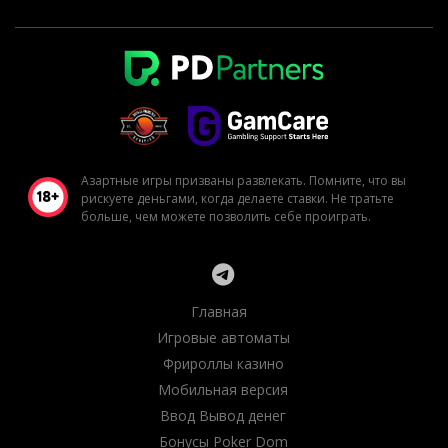
Азартные игры призваны развлекать. Помните, что вы
рискуете деньгами, когда делаете ставки. Не тратьте
больше, чем можете позволить себе проиграть.
Главная
Игровые автоматы
Фрироллы казино
Мобильная версия
Ввод Вывод денег
Бонусы Poker Dom