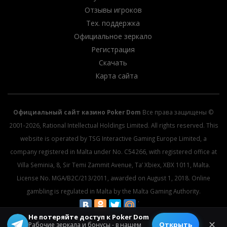
Отзывы игроков
Тех. поддержка
Официальное зеркало
Регистрация
Скачать
Карта сайта
Официальный сайт казино Poker Dom
Все права защищены ©
2001-2026, Rational Intellectual Holdings Limited. All rights reserved. This
website is operated by TSG Interactive Gaming Europe Limited, a
company registered in Malta under No. C54266, with registered office at
Villa Seminia, 8, Sir Temi Zammit Avenue, Ta’ Xbiex, XBX 1011, Malta.
License No. MGA/B2C/213/2011, awarded on August 1, 2018. Online
gambling is regulated in Malta by the Malta Gaming Authority.
Не потеряйте доступ к Poker Dom
© 2026 All rights reserved.
✕
Открыть
Рабочие зеркала и бонусы - в нашем