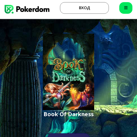
ВХОД
Book Of Darkness