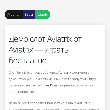
Главная
Игры
Aviatrix
Демо слот Aviatrix от
Aviatrix — играть
бесплатно
Слот
Aviatrix
от разработчика
Aviatrix
доступен в
демонстрационном режиме. Вы можете запустить игру
бесплатно на сайте
Poker Dom
без регистрации и без
пополнения счёта.
Демо-версия позволяет полностью ознакомиться с
игровым процессом, механикой, бонусными функциями и