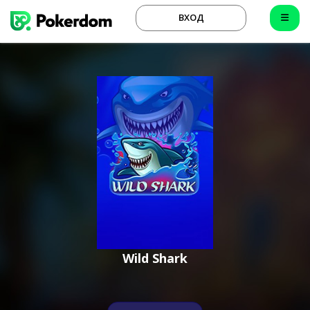
ВХОД
Wild Shark