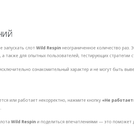
ний
е запускать слот
Wild Respin
неограниченное количество раз. 
, а также для опытных пользователей, тестирующих стратегии с
исключительно ознакомительный характер и не могут быть выв
ется или работает некорректно, нажмите кнопку
«Не работает
.
слота
Wild Respin
и поделиться впечатлениями — это поможет 