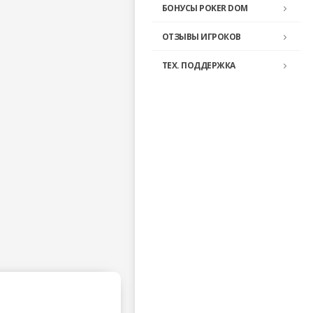
БОНУСЫ POKER DOM
ОТЗЫВЫ ИГРОКОВ
ТЕХ. ПОДДЕРЖКА