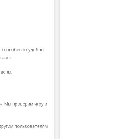
Это особенно удобно
тавок.
едены.
»
. Мы проверим игру и
другим пользователям