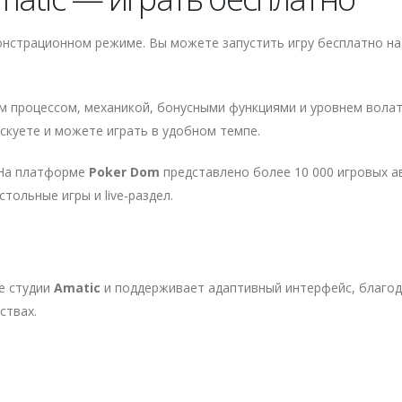
онстрационном режиме. Вы можете запустить игру бесплатно на
м процессом, механикой, бонусными функциями и уровнем волат
скуете и можете играть в удобном темпе.
 На платформе
Poker Dom
представлено более 10 000 игровых 
тольные игры и live-раздел.
е студии
Amatic
и поддерживает адаптивный интерфейс, благод
ствах.