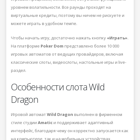
уровнем волатильности. Все раунды проходят на
виртуальные кредиты, поэтому вы ничем не рискуете и
можете играть в удобном темпе.
Чтобы начать игру, достаточно нажать кнопку
«Играть»
.
На платформе
Poker Dom
представлено более 10 000
игровых автоматов от ведущих провайдеров, включая
классические слоты, видеослоты, настольные игры и live-
раздел.
Особенности слота Wild
Dragon
Игровой автомат
Wild Dragon
выполнен в фирменном
стиле студии
Amatic
и поддерживает адаптивный
интерфейс, благодаря чему он корректно запускается как
на компьютере, так и на мобильных устройствах.