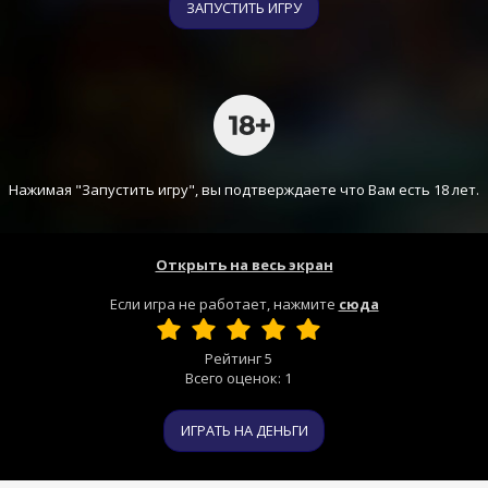
ЗАПУСТИТЬ ИГРУ
Нажимая "Запустить игру", вы подтверждаете что Вам есть 18 лет.
Открыть на весь экран
Если игра не работает, нажмите
сюда
Рейтинг
5
Всего оценок:
1
ИГРАТЬ НА ДЕНЬГИ