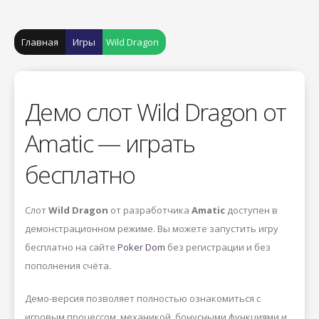
Главная
Игры
Wild Dragon
Демо слот Wild Dragon от
Amatic — играть
бесплатно
Слот
Wild Dragon
от разработчика
Amatic
доступен в
демонстрационном режиме. Вы можете запустить игру
бесплатно на сайте
Poker Dom
без регистрации и без
пополнения счёта.
Демо-версия позволяет полностью ознакомиться с
игровым процессом, механикой, бонусными функциями и