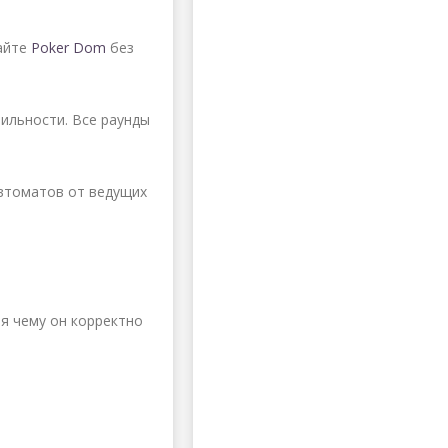
сайте
Poker Dom
без
ильности. Все раунды
автоматов от ведущих
я чему он корректно