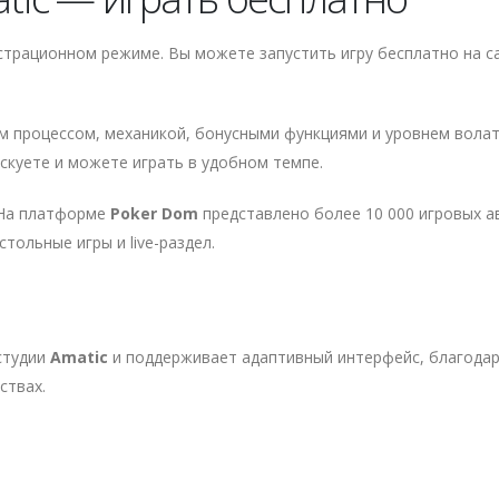
страционном режиме. Вы можете запустить игру бесплатно на 
м процессом, механикой, бонусными функциями и уровнем волат
скуете и можете играть в удобном темпе.
 На платформе
Poker Dom
представлено более 10 000 игровых 
тольные игры и live-раздел.
студии
Amatic
и поддерживает адаптивный интерфейс, благодар
ствах.