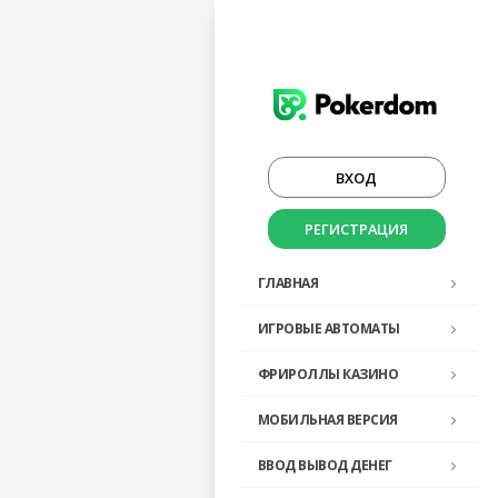
ВХОД
РЕГИСТРАЦИЯ
ГЛАВНАЯ
ИГРОВЫЕ АВТОМАТЫ
ФРИРОЛЛЫ КАЗИНО
МОБИЛЬНАЯ ВЕРСИЯ
ВВОД ВЫВОД ДЕНЕГ