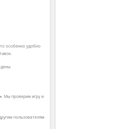
Это особенно удобно
тавок.
едены.
»
. Мы проверим игру и
другим пользователям