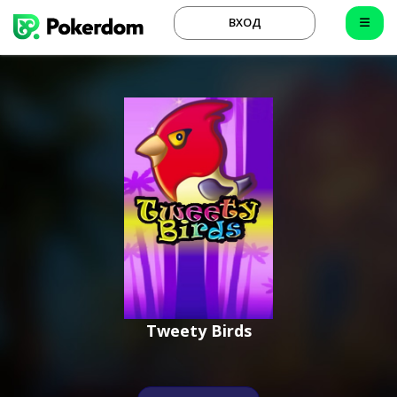
ВХОД
Tweety Birds