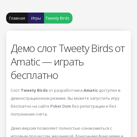
Главная
Игры
Tweety Birds
Демо слот Tweety Birds от
Amatic — играть
бесплатно
Слот
Tweety Birds
от разработчика
Amatic
доступен в
демонстрационном режиме. Вы можете запустить игру
бесплатно на сайте
Poker Dom
без регистрации и без
пополнения счёта.
Демо-версия позволяет полностью ознакомиться с
игровым процессом, механикой, бонусными функциями и