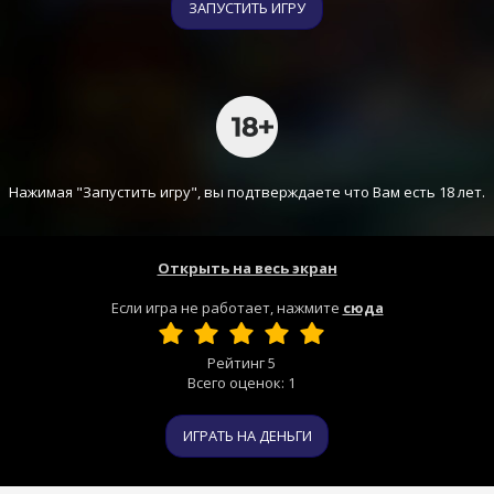
ЗАПУСТИТЬ ИГРУ
Нажимая "Запустить игру", вы подтверждаете что Вам есть 18 лет.
Открыть на весь экран
Если игра не работает, нажмите
сюда
Рейтинг
5
Всего оценок:
1
ИГРАТЬ НА ДЕНЬГИ