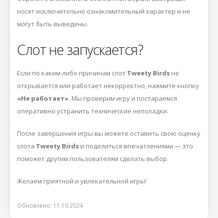
носят исключительно ознакомительный характер и не
могут быть выведены.
Слот не запускается?
Если по каким-либо причинам слот
Tweety Birds
не
открывается или работает некорректно, нажмите кнопку
«Не работает»
. Мы проверим игру и постараемся
оперативно устранить технические неполадки.
После завершения игры вы можете оставить свою оценку
слота
Tweety Birds
и поделиться впечатлениями — это
поможет другим пользователям сделать выбор.
Желаем приятной и увлекательной игры!
Обновлено:
11.10.2024