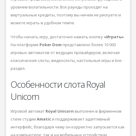
уровнем волатильности. Все раунды проходят на
виртуальные кредиты, поэтому вы ничем не рискуете и
можете играть в удобном темпе.
Чтобы начать игру, достаточно нажать кнопку
«Играть»
.
На платформе
Poker Dom
представлено более 10 000
игровых автоматов от ведущих провайдеров, включая
классические слоты, видеослоты, настольные игры и live-
раздел.
Особенности слота Royal
Unicorn
Игровой автомат
Royal Unicorn
выполнен в фирменном
стиле студии
Amatic
и поддерживает адаптивный
интерфейс, благодаря чему он корректно запускается как
на компьютере, так и на мобильных устройствах.