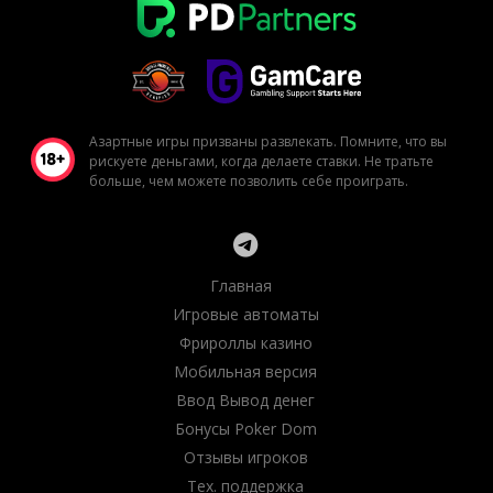
Азартные игры призваны развлекать. Помните, что вы
рискуете деньгами, когда делаете ставки. Не тратьте
больше, чем можете позволить себе проиграть.
Главная
Игровые автоматы
Фрироллы казино
Мобильная версия
Ввод Вывод денег
Бонусы Poker Dom
Отзывы игроков
Тех. поддержка