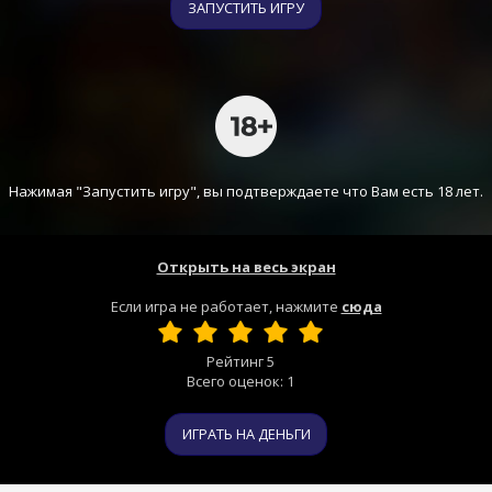
ЗАПУСТИТЬ ИГРУ
Нажимая "Запустить игру", вы подтверждаете что Вам есть 18 лет.
Открыть на весь экран
Если игра не работает, нажмите
сюда
Рейтинг
5
Всего оценок:
1
ИГРАТЬ НА ДЕНЬГИ