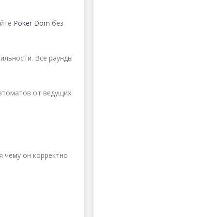
айте
Poker Dom
без
ильности. Все раунды
автоматов от ведущих
я чему он корректно