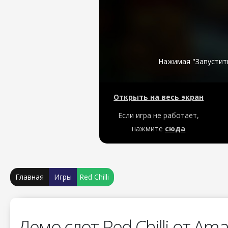
Нажимая "Запустить
Открыть на весь экран
Если игра не работает,
нажмите
сюда
Главная
Игры
Red Chilli
Демо слот Red Chilli от Am