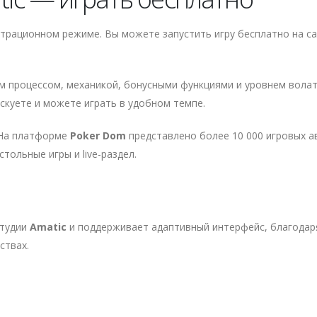
трационном режиме. Вы можете запустить игру бесплатно на с
м процессом, механикой, бонусными функциями и уровнем волат
скуете и можете играть в удобном темпе.
 На платформе
Poker Dom
представлено более 10 000 игровых 
тольные игры и live-раздел.
студии
Amatic
и поддерживает адаптивный интерфейс, благодар
ствах.