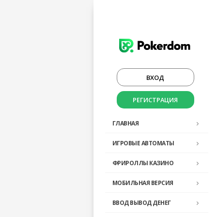
ВХОД
РЕГИСТРАЦИЯ
ГЛАВНАЯ
ИГРОВЫЕ АВТОМАТЫ
ФРИРОЛЛЫ КАЗИНО
МОБИЛЬНАЯ ВЕРСИЯ
ВВОД ВЫВОД ДЕНЕГ