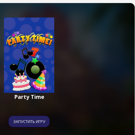
Party Time
ЗАПУСТИТЬ ИГРУ