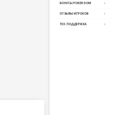
БОНУСЫ POKER DOM
ОТЗЫВЫ ИГРОКОВ
ТЕХ. ПОДДЕРЖКА