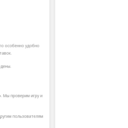
то особенно удобно
тавок.
едены.
»
. Мы проверим игру и
другим пользователям