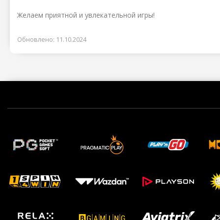
Желаем приятной и увлекательной игры!
Обновлено:
11.10.2024