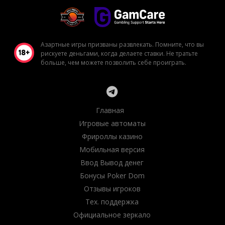
Азартные игры призваны развлекать. Помните, что вы
рискуете деньгами, когда делаете ставки. Не тратьте
больше, чем можете позволить себе проиграть.
Главная
Игровые автоматы
Фрироллы казино
Мобильная версия
Ввод Вывод денег
Бонусы Poker Dom
Отзывы игроков
Тех. поддержка
Официальное зеркало