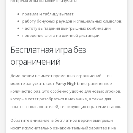
Во время игры вы можете изучить:
правила и таблицу выплат;
работу бонусных раундов и специальных символов;
частоту выпадения выигрышных комбинаций;
поведение слота на длинной дистанции.
Бесплатная игра без
ограничений
Демо-режим не имеет временных ограничений — вы
можете запускать слот
Party Night
неограниченное
количество раз. Это особенно удобно для новых игроков,
которые хотят разобраться в механике, а также для
опытных пользователей, тестирующих стратегии ставок.
Обратите внимание: в бесплатной версии выигрыши
носят исключительно ознакомительный характер и не