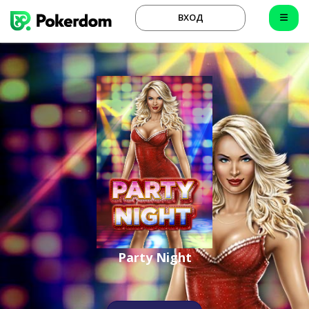
ВХОД
Party Night