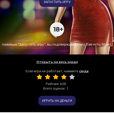
ЗАПУСТИТЬ ИГРУ
Нажимая "Запустить игру", вы подтверждаете что Вам есть 18 лет.
Открыть на весь экран
Если игра не работает, нажмите
сюда
Рейтинг
4.00
Всего оценок:
1
ИГРАТЬ НА ДЕНЬГИ