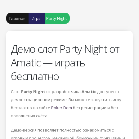
Главная
Игры
Party Night
Демо слот Party Night от
Amatic — играть
бесплатно
Слот
Party Night
от разработчика
Amatic
доступен в
демонстрационном режиме. Вы можете запустить игру
бесплатно на сайте
Poker Dom
без регистрации и без
пополнения счёта.
Демо-версия позволяет полностью ознакомиться с
игровым процессом, механикой, бонусными функциями и