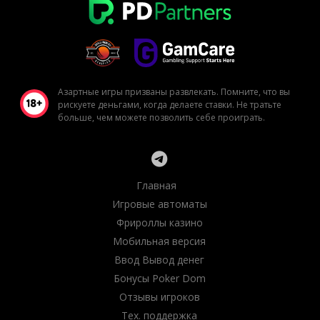
Азартные игры призваны развлекать. Помните, что вы
рискуете деньгами, когда делаете ставки. Не тратьте
больше, чем можете позволить себе проиграть.
Главная
Игровые автоматы
Фрироллы казино
Мобильная версия
Ввод Вывод денег
Бонусы Poker Dom
Отзывы игроков
Тех. поддержка