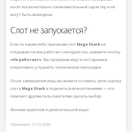
носят исключительно ознакомительный характер и не
могут быть выведены.
Слот не запускается?
Если по каким-либо причинам слот
Mega Shark
не
открывается или работает некорректно, нажмите кнопку
«Не работает»
. Мы проверим игру и постараемся
оперативно устранить технические неполадки.
После завершения игры вы можете оставить свою оценку
слота
Mega Shark
и поделиться впечатлениями — это
поможет другим пользователям сделать выбор.
Желаем приятной и увлекательной игры!
Обновлено:
11.10.2024