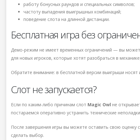
работу бонусных раундов и специальных символов;
частоту выпадения выигрышных комбинаций;
поведение слота на длинной дистанции.
Бесплатная игра без ограниче
Демо-режим не имеет временных ограничений — вы может
для новых игроков, которые хотят разобраться в механике
Обратите внимание: в бесплатной версии выигрыши носят 
Слот не запускается?
Если по каким-либо причинам слот
Magic Owl
не открывает
постараемся оперативно устранить технические неполадки
После завершения игры вы можете оставить свою оценку 
сделать выбор.