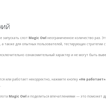
ний
е запускать слот
Magic Owl
неограниченное количество раз. Э
, а также для опытных пользователей, тестирующих стратегии с
исключительно ознакомительный характер и не могут быть выв
ся или работает некорректно, нажмите кнопку
«Не работает»
.
слота
Magic Owl
и поделиться впечатлениями — это поможет д