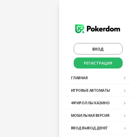
ВХОД
РЕГИСТРАЦИЯ
ГЛАВНАЯ
ИГРОВЫЕ АВТОМАТЫ
ФРИРОЛЛЫ КАЗИНО
МОБИЛЬНАЯ ВЕРСИЯ
ВВОД ВЫВОД ДЕНЕГ