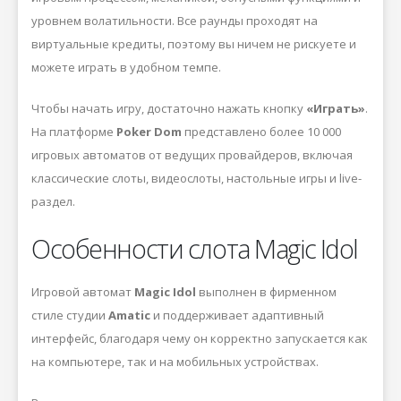
уровнем волатильности. Все раунды проходят на
виртуальные кредиты, поэтому вы ничем не рискуете и
можете играть в удобном темпе.
Чтобы начать игру, достаточно нажать кнопку
«Играть»
.
На платформе
Poker Dom
представлено более 10 000
игровых автоматов от ведущих провайдеров, включая
классические слоты, видеослоты, настольные игры и live-
раздел.
Особенности слота Magic Idol
Игровой автомат
Magic Idol
выполнен в фирменном
стиле студии
Amatic
и поддерживает адаптивный
интерфейс, благодаря чему он корректно запускается как
на компьютере, так и на мобильных устройствах.