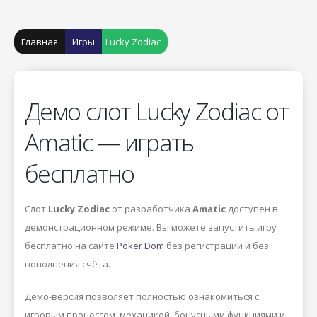
Главная
Игры
Lucky Zodiac
Демо слот Lucky Zodiac от
Amatic — играть
бесплатно
Слот
Lucky Zodiac
от разработчика
Amatic
доступен в
демонстрационном режиме. Вы можете запустить игру
бесплатно на сайте
Poker Dom
без регистрации и без
пополнения счёта.
Демо-версия позволяет полностью ознакомиться с
игровым процессом, механикой, бонусными функциями и