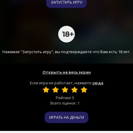
ЗАПУСТИТЬ ИГРУ
Нажимая "Запустить игру", вы подтверждаете что Вам есть 18 лет.
Открыть на весь экран
Если игра не работает, нажмите
сюда
Рейтинг
5
Всего оценок:
1
ИГРАТЬ НА ДЕНЬГИ