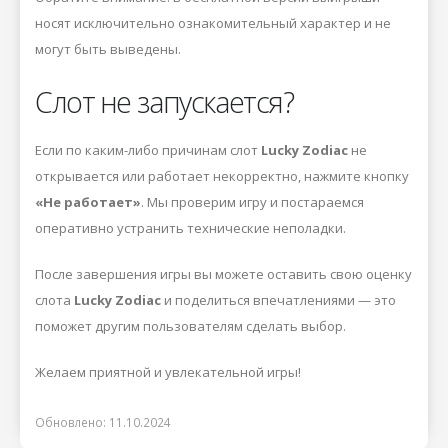
носят исключительно ознакомительный характер и не
могут быть выведены.
Слот не запускается?
Если по каким-либо причинам слот
Lucky Zodiac
не
открывается или работает некорректно, нажмите кнопку
«Не работает»
. Мы проверим игру и постараемся
оперативно устранить технические неполадки.
После завершения игры вы можете оставить свою оценку
слота
Lucky Zodiac
и поделиться впечатлениями — это
поможет другим пользователям сделать выбор.
Желаем приятной и увлекательной игры!
Обновлено:
11.10.2024