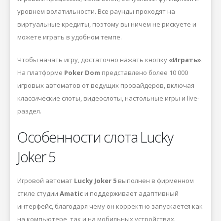
уровнем волатильности. Все раунды проходят на
виртуальные кредиты, поэтому вы ничем не рискуете и
можете играть в удобном темпе.
Чтобы начать игру, достаточно нажать кнопку
«Играть»
.
На платформе
Poker Dom
представлено более 10 000
игровых автоматов от ведущих провайдеров, включая
классические слоты, видеослоты, настольные игры и live-
раздел.
Особенности слота Lucky
Joker 5
Игровой автомат
Lucky Joker 5
выполнен в фирменном
стиле студии
Amatic
и поддерживает адаптивный
интерфейс, благодаря чему он корректно запускается как
на компьютере, так и на мобильных устройствах.