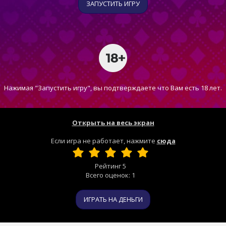
ЗАПУСТИТЬ ИГРУ
Нажимая "Запустить игру", вы подтверждаете что Вам есть 18 лет.
Открыть на весь экран
Если игра не работает, нажмите
сюда
Рейтинг
5
Всего оценок:
1
ИГРАТЬ НА ДЕНЬГИ