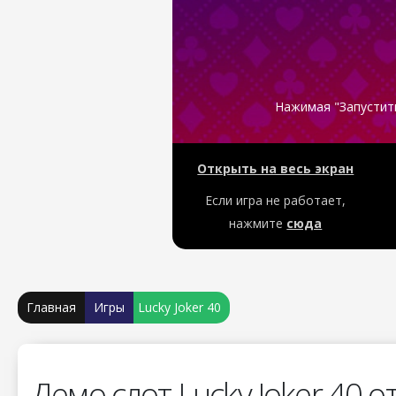
Нажимая "Запустить
Открыть на весь экран
Если игра не работает,
нажмите
сюда
Главная
Игры
Lucky Joker 40
Демо слот Lucky Joker 40 