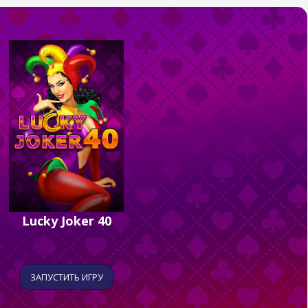
Lucky Joker 40
ЗАПУСТИТЬ ИГРУ