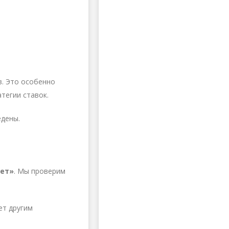
з. Это особенно
тегии ставок.
едены.
ает»
. Мы проверим
ет другим