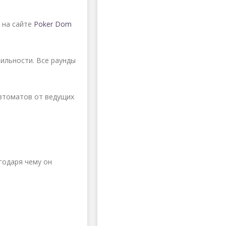
 на сайте
Poker Dom
ильности. Все раунды
автоматов от ведущих
годаря чему он