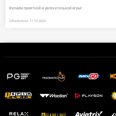
Желаем приятной и увлекательной игры!
Обновлено:
11.10.2024