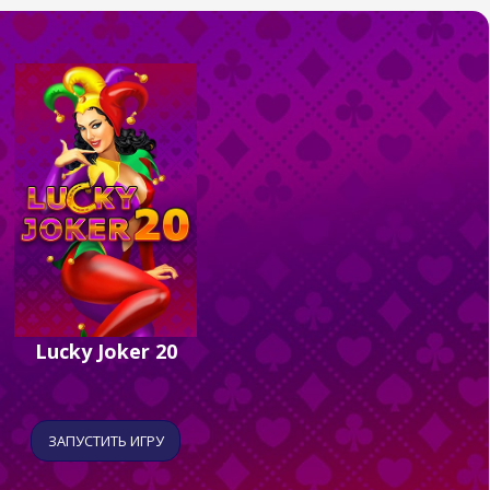
Lucky Joker 20
ЗАПУСТИТЬ ИГРУ