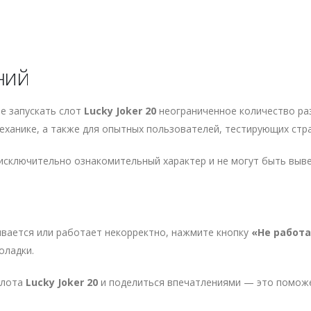
ний
е запускать слот
Lucky Joker 20
неограниченное количество ра
еханике, а также для опытных пользователей, тестирующих стра
исключительно ознакомительный характер и не могут быть выв
вается или работает некорректно, нажмите кнопку
«Не работ
оладки.
слота
Lucky Joker 20
и поделиться впечатлениями — это помож