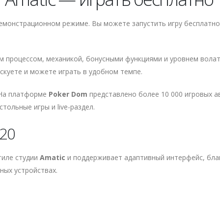
емонстрационном режиме. Вы можете запустить игру бесплатно
м процессом, механикой, бонусными функциями и уровнем волат
скуете и можете играть в удобном темпе.
 На платформе
Poker Dom
представлено более 10 000 игровых 
тольные игры и live-раздел.
 20
тиле студии
Amatic
и поддерживает адаптивный интерфейс, бла
ных устройствах.