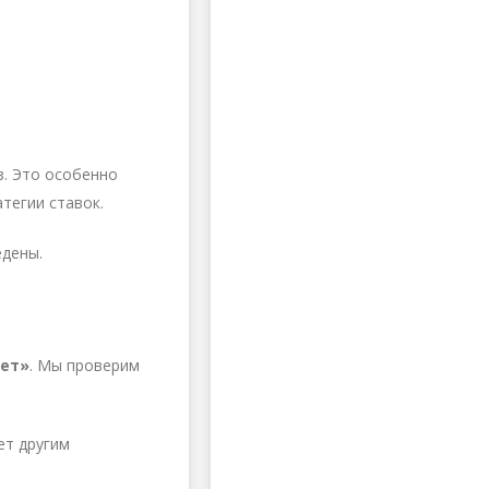
з. Это особенно
тегии ставок.
едены.
ает»
. Мы проверим
ет другим