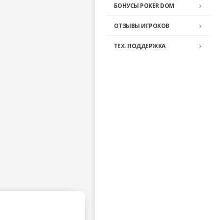
БОНУСЫ POKER DOM
ОТЗЫВЫ ИГРОКОВ
ТЕХ. ПОДДЕРЖКА