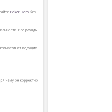
 сайте
Poker Dom
без
ильности. Все раунды
автоматов от ведущих
ря чему он корректно