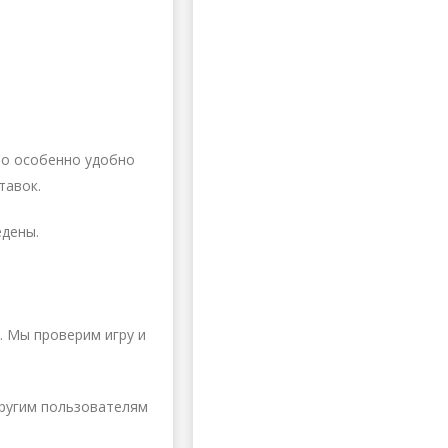
то особенно удобно
тавок.
едены.
. Мы проверим игру и
ругим пользователям