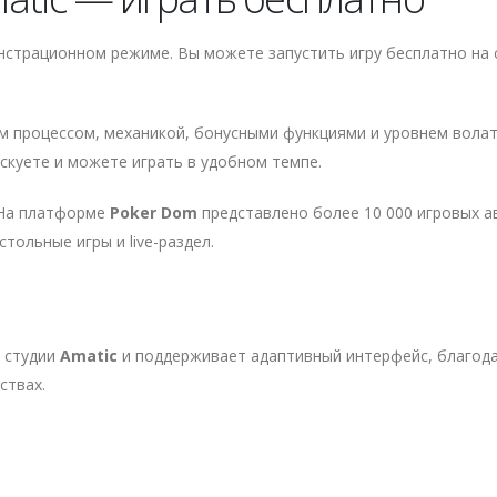
нстрационном режиме. Вы можете запустить игру бесплатно на
м процессом, механикой, бонусными функциями и уровнем волат
скуете и можете играть в удобном темпе.
 На платформе
Poker Dom
представлено более 10 000 игровых 
тольные игры и live-раздел.
 студии
Amatic
и поддерживает адаптивный интерфейс, благода
ствах.