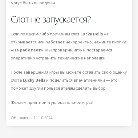
могут быть выведены.
Слот не запускается?
Если по каким-либо причинам слот
Lucky Bells
не
открывается или работает некорректно, нажмите кнопку
«Не работает»
. Мы проверим игру и постараемся
оперативно устранить технические неполадки.
После завершения игры вы можете оставить свою оценку
слота
Lucky Bells
и поделиться впечатлениями — это
поможет другим пользователям сделать выбор.
Желаем приятной и увлекательной игры!
Обновлено:
11.10.2024