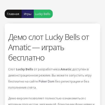
Главная
Игры
Lucky Bells
Демо слот Lucky Bells от
Amatic — играть
бесплатно
Слот
Lucky Bells
от разработчика
Amatic
доступен в
демонстрационном режиме. Вы можете запустить игру
бесплатно на сайте
Poker Dom
без регистрации и без
пополнения счёта.
Демо-версия позволяет полностью ознакомиться с
игровым процессом, механикой, бонусными функциями и