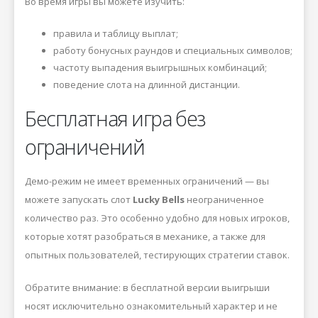
Во время игры вы можете изучить:
правила и таблицу выплат;
работу бонусных раундов и специальных символов;
частоту выпадения выигрышных комбинаций;
поведение слота на длинной дистанции.
Бесплатная игра без
ограничений
Демо-режим не имеет временных ограничений — вы
можете запускать слот
Lucky Bells
неограниченное
количество раз. Это особенно удобно для новых игроков,
которые хотят разобраться в механике, а также для
опытных пользователей, тестирующих стратегии ставок.
Обратите внимание: в бесплатной версии выигрыши
носят исключительно ознакомительный характер и не