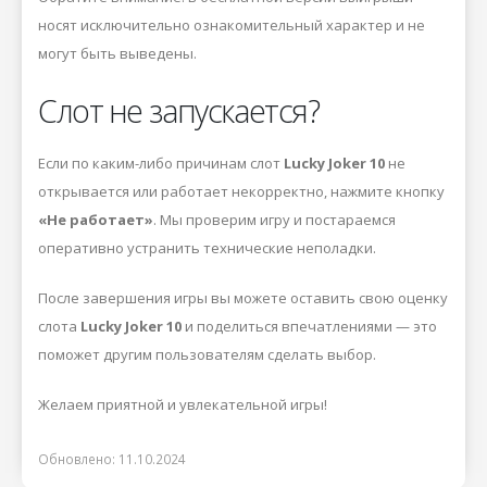
носят исключительно ознакомительный характер и не
могут быть выведены.
Слот не запускается?
Если по каким-либо причинам слот
Lucky Joker 10
не
открывается или работает некорректно, нажмите кнопку
«Не работает»
. Мы проверим игру и постараемся
оперативно устранить технические неполадки.
После завершения игры вы можете оставить свою оценку
слота
Lucky Joker 10
и поделиться впечатлениями — это
поможет другим пользователям сделать выбор.
Желаем приятной и увлекательной игры!
Обновлено:
11.10.2024