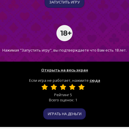
ЗАПУСТИТЬ ИГРУ
Нажимая "Запустить игру", вы подтверждаете что Вам есть 18 лет.
Открыть на весь экран
Если игра не работает, нажмите
сюда
Рейтинг
5
Всего оценок:
1
ИГРАТЬ НА ДЕНЬГИ