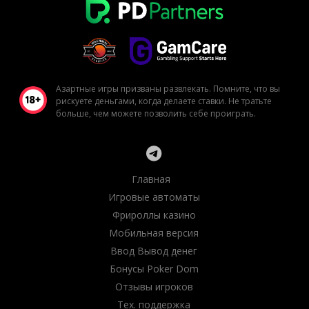
Азартные игры призваны развлекать. Помните, что вы
рискуете деньгами, когда делаете ставки. Не тратьте
больше, чем можете позволить себе проиграть.
Главная
Игровые автоматы
Фрироллы казино
Мобильная версия
Ввод Вывод денег
Бонусы Poker Dom
Отзывы игроков
Тех. поддержка