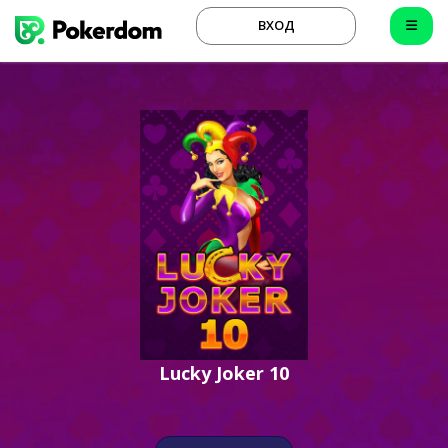
ВХОД
Lucky Joker 10